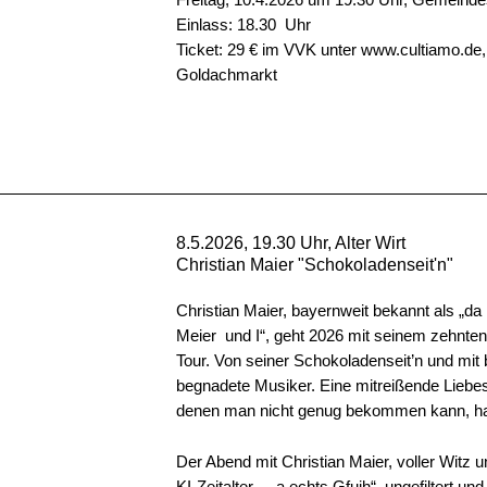
Einlass: 18.30 Uhr
Ticket: 29 € im VVK unter www.cultiamo.de,
Goldachmarkt
8.5.2026, 19.30 Uhr, Alter Wirt
Christian Maier "Schokoladenseit'n"
Christian Maier, bayernweit bekannt als „d
Meier und I“, geht 2026 mit seinem zehnte
Tour. Von seiner Schokoladenseit’n und mit 
begnadete Musiker. Eine mitreißende Liebese
denen man nicht genug bekommen kann, ha
Der Abend mit Christian Maier, voller Witz
KI-Zeitalter – „a echts Gfuih“, ungefiltert u