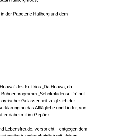
 in der Papeterie Hallberg und dem
a Huawa“ des Kulttrios „Da Huawa, da
n Bühnenprogramm „Schokoladenseit’n“ auf
bayrischer Gelassenheit zeigt sich der
rklärung an das Alltägliche und Lieder, von
t er dabei mit im Gepäck.
 und Lebensfreude, verspricht – entgegen dem
nd authentisch, wahrscheinlich mit kleinen