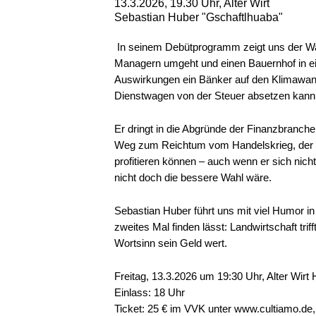
13.3.2026, 19.30 Uhr, Alter Wirt
Sebastian Huber "Gschaftlhuaba"
In seinem Debütprogramm zeigt uns der Wa
Managern umgeht und einen Bauernhof in ei
Auswirkungen ein Bänker auf den Klimawand
Dienstwagen von der Steuer absetzen kann
Er dringt in die Abgründe der Finanzbranche 
Weg zum Reichtum vom Handelskrieg, der B
profitieren können – auch wenn er sich nich
nicht doch die bessere Wahl wäre.
Sebastian Huber führt uns mit viel Humor in 
zweites Mal finden lässt: Landwirtschaft trif
Wortsinn sein Geld wert.
Freitag, 13.3.2026 um 19:30 Uhr, Alter Wirt
Einlass: 18 Uhr
Ticket: 25 € im VVK unter www.cultiamo.de,