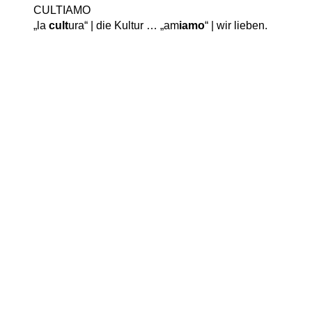
CULTIAMO
„la
cult
ura“ | die Kultur … „am
iamo
“ | wir lieben.