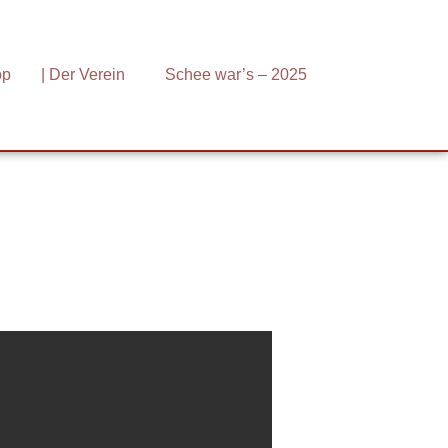
op
| Der Verein
Schee war’s – 2025