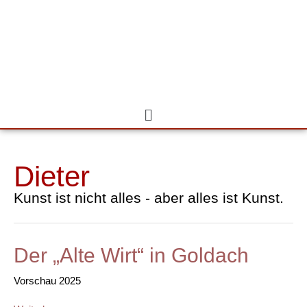
Zum
Inhalt
springen
Menü
Dieter
Kunst ist nicht alles - aber alles ist Kunst.
Der „Alte Wirt“ in Goldach
Der
„Alte
Vorschau 2025
Wirt“
in