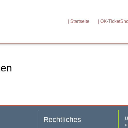
| Startseite
| OK-TicketSh
sen
Rechtliches
U
u