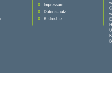
w
Impressum
G
Datenschutz
w
n
Bildrechte
E
H
U
K
B